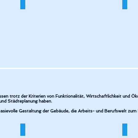
neu_(1)
BV_Wagner,_Schmid_Schönaich_Ansicht_Stra
BV Br
 trotz der Kriterien von Funktionalität, Wirtschaftlichkeit und Öko
 und Städteplanung haben.
tasievolle Gestaltung der Gebäude, die Arbeits- und Berufswelt zum 
n Ansich
BV Promikon Pliezhausen Treppenaufgang 2
BV Pr