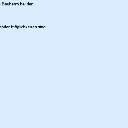
 Bauherrn bei der
ender Möglichkeiten sind
ichsel Hildrizhausen, Frontansicht.