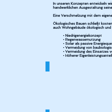
In unseren Konzepten entwickeln wir
handwerklichen Ausgestaltung sein
Eine Verschmelzung mit dem eigenen 
Ökologisches Bauen schließt kosten
auch Wohngebäude ökologisch und wir
• Niedrigenergiekonzept
• Regenwassernutzung
• Solar als passive Energiequel
• Vermeidung von baubiologisch
• Vermeidung des Einsatzes von 
• Höherer Eigenleistungsanteil d
Schmid_Reihenhäuser_Holzgerling