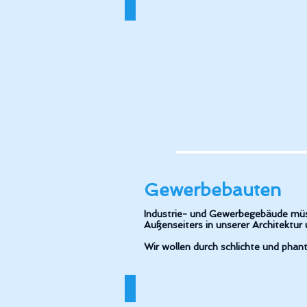
BV_Buck_Mössingen_Frontansicht_
Gewerbebauten
Industrie- und Gewerbegebäude müssen
Außenseiters in unserer Architektur
Wir wollen durch schlichte und phan
BV Promikon Pliezhausen, Promiko