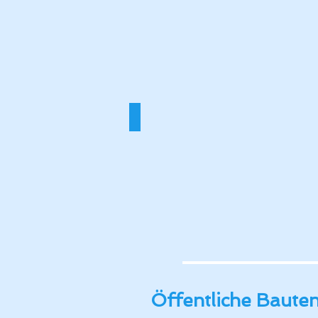
BV_Daimler_Benz_Möhringen_Inne
Öffentliche Baute