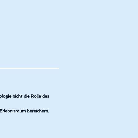
ucker Sindelfingen, Eingangsbereich
logie nicht die Rolle des
Erlebnisraum bereichern.
omikon Pliezhausen Raum