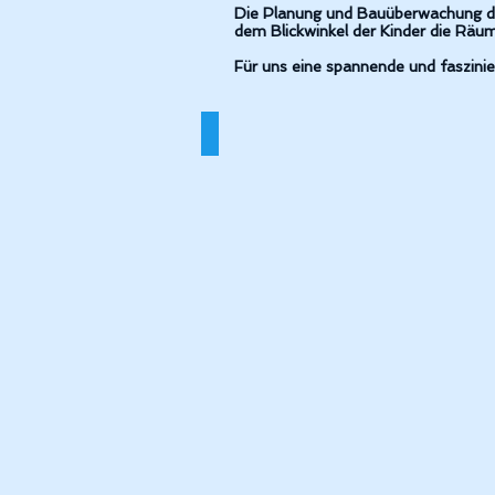
Die Planung und Bauüberwachung der
dem Blickwinkel der Kinder die Räum
Für uns eine spannende und faszini
Kig_Eppingen_Rückansicht