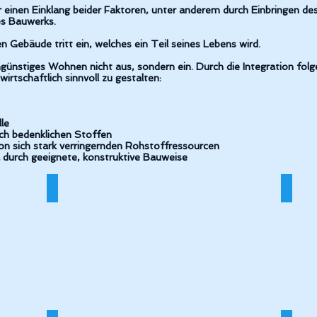
 einen Einklang beider Faktoren, unter anderem durch Einbringen des
es Bauwerks.
Gebäude tritt ein, welches ein Teil seines Lebens wird.
günstiges Wohnen nicht aus, sondern ein. Durch die Integration folg
tschaftlich sinnvoll zu gestalten:
le
 bedenklichen Stoffen
sich stark verringernden Rohstoffressourcen
urch geeignete, konstruktive Bauweise
en,_Front
Neubau_Wohnhaus_Hermann_AltdorfRückansic
BV De